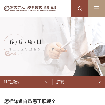
肛门损伤
肛裂
怎样知道自己患了肛裂？