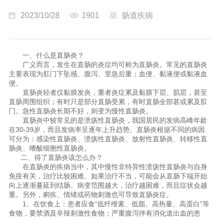
2023/10/28
1901
肠道疾病
一、什么是直肠炎？
广义而言，发生在直肠的炎症均可称为直肠炎。常见的直肠炎
主要表现为肛门下坠感、腹泻、里急后重；血便、黏液便或黏液血
便。
直肠炎轻者仅黏膜发炎，重者炎症累及黏膜下层、肌层，甚至
直肠周围组织；有时只是部分直肠受累，有时直肠全部甚或累及肛
门。急性直肠炎长期不好，则变为慢性直肠炎。
直肠炎中较常见的是溃疡性直肠炎，我国居民的发病高峰年龄
在30-39岁，而且发病率呈逐年上升趋势。直肠炎根据不同的病因
可分为：感染性直肠炎、溃疡性直肠炎、放射性直肠炎、转移性直
肠炎、嗜酸细胞性直肠炎。
二、得了直肠炎该怎么办？
在直肠炎的疾病当中，其中慢性非特异性溃疡性直肠炎与自身
免疫有关，治疗比较困难。如果治疗不当，可能会从直肠下端开始
向上逐渐蔓延到结肠。病变范围越大，治疗越困难，而且症状会越
重。另外，痢疾、情绪或药物刺激也可导致直肠炎症。
1、在饮食上：患者应食“低纤维素、低脂、高热量、高蛋白”等
食物，要禁酒及辛辣刺激性食物；严重腹泻伴有消化道出血的患